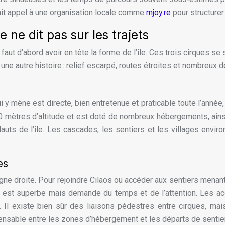
 fait appel à une organisation locale comme
mjoy.re
pour structure
e ne dit pas sur les trajets
 faut d’abord avoir en tête la forme de l’île. Ces trois cirques 
 une autre histoire : relief escarpé, routes étroites et nombreux 
i y mène est directe, bien entretenue et praticable toute l’anné
mètres d’altitude et est doté de nombreux hébergements, ainsi 
uts de l’île. Les cascades, les sentiers et les villages environ
es
igne droite. Pour rejoindre Cilaos ou accéder aux sentiers menan
e, est superbe mais demande du temps et de l’attention. Les ac
e. Il existe bien sûr des liaisons pédestres entre cirques, m
pensable entre les zones d’hébergement et les départs de sentie