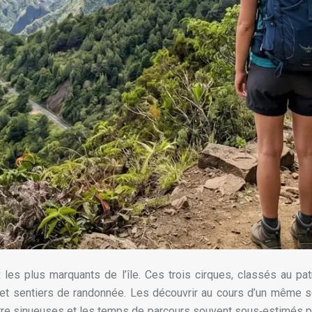
ux les plus marquants de l’île. Ces trois cirques, classés au 
 et sentiers de randonnée. Les découvrir au cours d’un même séjo
 être sinueuses et les temps de parcours souvent sous‑estimés par