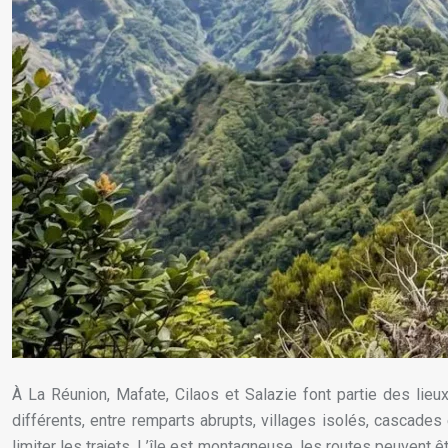
À La Réunion, Mafate, Cilaos et Salazie font partie des lie
différents, entre remparts abrupts, villages isolés, cascades
limiter les trajets. L’île est montagneuse, les routes peuvent