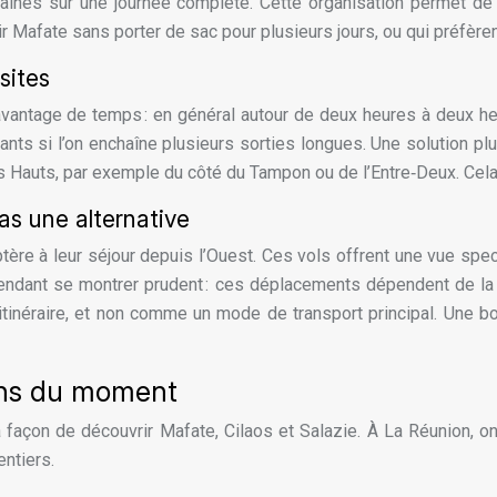
înés sur une journée complète. Cette organisation permet de 
r Mafate sans porter de sac pour plusieurs jours, ou qui préfère
sites
antage de temps : en général autour de deux heures à deux heures
gants si l’on enchaîne plusieurs sorties longues. Une solution pl
les Hauts, par exemple du côté du Tampon ou de l’Entre‑Deux. Cel
as une alternative
tère à leur séjour depuis l’Ouest. Ces vols offrent une vue spect
ependant se montrer prudent : ces déplacements dépendent de la
néraire, et non comme un mode de transport principal. Une bon
ons du moment
façon de découvrir Mafate, Cilaos et Salazie. À La Réunion, on
entiers.