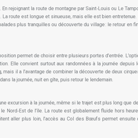
. En rejoignant la route de montagne par Saint‑Louis ou Le Tampo
éo. La route est longue et sinueuse, mais elle est bien entretenue
des plus tranquilles ou découverte du village : le retour en fi
sition permet de choisir entre plusieurs portes d’entrée. L’opti
ation. Elle convient surtout aux randonnées à la journée depuis l
g, mais il a l’avantage de combiner la découverte de deux cirqu
ans la journée, nuit en gîte, puis retour le lendemain.
e excursion à la journée, même si le trajet est plus long que dep
 le Nord‑Est de l’île. La route est globalement fluide hors heur
ent aller plus loin, l’accès au Col des Bœufs permet ensuite 