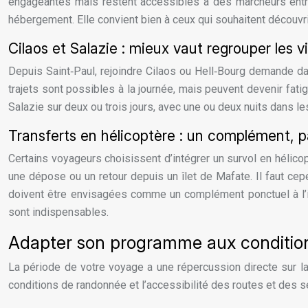
engageantes mais restent accessibles à des marcheurs entra
hébergement. Elle convient bien à ceux qui souhaitent découvri
Cilaos et Salazie : mieux vaut regrouper les vi
Depuis Saint‑Paul, rejoindre Cilaos ou Hell‑Bourg demande dav
trajets sont possibles à la journée, mais peuvent devenir fati
Salazie sur deux ou trois jours, avec une ou deux nuits dans 
Transferts en hélicoptère : un complément, p
Certains voyageurs choisissent d’intégrer un survol en hélicop
une dépose ou un retour depuis un îlet de Mafate. Il faut c
doivent être envisagées comme un complément ponctuel à l’iti
sont indispensables.
Adapter son programme aux conditi
La période de votre voyage a une répercussion directe sur la 
conditions de randonnée et l’accessibilité des routes et des s